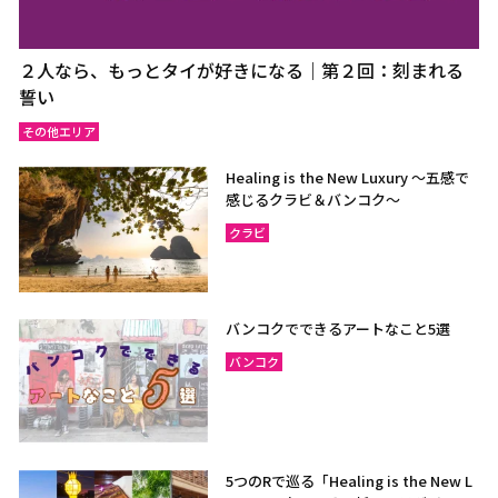
２人なら、もっとタイが好きになる｜第２回：刻まれる
誓い
その他エリア
Healing is the New Luxury ～五感で
感じるクラビ＆バンコク～
クラビ
バンコクでできるアートなこと5選
バンコク
5つのRで巡る「Healing is the New L