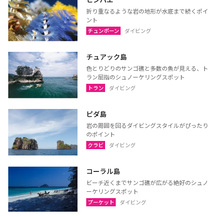
ラヨーン（サメット島）
チャンタブリー
折り重なるような岩の地形が水底まで続くポイ
ント
サケーオ
チャチューンサオ
チュンポーン
ダイビング
プラーチーンブリー
ナコーンナーヨック
サムットプラカーン
チュアック島
色とりどりのサンゴ礁と多数の魚が見える、ト
ラン屈指のシュノーケリングスポット
トラン
ダイビング
バンコク
サムットソンクラーム
アユタヤ
ナコーンパトム
ピダ島
カンチャナブリー
ホアヒン（プラチュアッブ
岩の周囲を回るダイビングスタイルがぴったり
のポイント
キリカン）
クラビ
ダイビング
チャアム（ペッチャブリ
アーントーン
ー）
コーラル島
チャイナート
ロッブリー
ビーチ近くまでサンゴ礁が広がる絶好のシュノ
ーケリングスポット
ノンタブリー
パトゥムターニー
プーケット
ダイビング
ペッチャブリー
プラチュアップキリカン