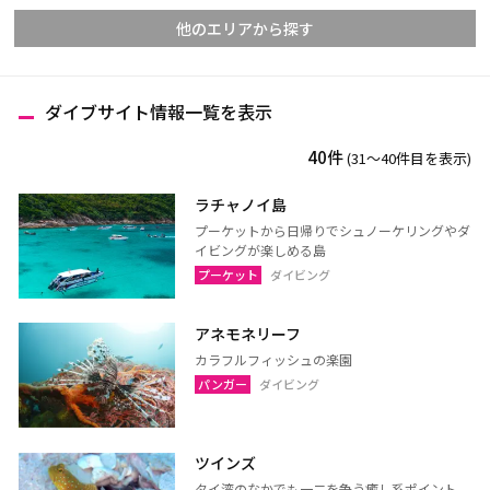
他のエリアから探す
ダイブサイト情報一覧を表示
チェンマイ
チェンライ
40件
(31〜40件目を表示)
メーホンソーン
ランパーン
ランプーン
スコータイ
ラチャノイ島
プーケットから日帰りでシュノーケリングやダ
ターク
カンペーンペット
イビングが楽しめる島
ピッサヌローク
ナコーンサワン
プーケット
ダイビング
ナーン
パヤオ
アネモネリーフ
プレー
ペッチャブーン
カラフルフィッシュの楽園
ピチット
ウッタラディット
パンガー
ダイビング
ウタイターニー
ツインズ
タイ湾のなかでも一二を争う癒し系ポイント