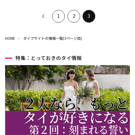
ラーチャブリー
サムットサーコーン
サラブリー
シンブリー
1
2
3
スパンブリー
HOME
ダイブサイトの情報一覧(3ページ目)
プーケット
サムイ島（スラーターニ
ー）
特集：とっておきのタイ情報
クラビ
ランタ島（クラビ）
トラン
パンガー
カオラック（パンガー）
チュンポーン
ナラーティワート
ナコーンシータマラート
パッターニー
パッタルン
ラノーン
サトゥーン
ソンクラー
スラーターニー
ヤラー