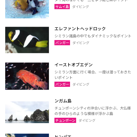
ウドーンターニー
コーンケーン
サムイ島
ダイビング
ナコーンラーチャシーマー
ウボンラーチャターニー
（コラート）
（ウボン）
エレファントヘッドロック
カラシン
ルーイ
シミラン諸島の中でもダイナミックなポイント
サコンナコーン
ナコーンパノム
パンガー
ダイビング
ノーンカーイ
ノーンブアランプー
ブンカーン
ムックダーハーン
イーストオブエデン
ローイエット
マハーサーラカーム
シミラン方面に行く場合、一度は潜っておきた
いポイント
ブリーラム
ヤソートーン
パンガー
ダイビング
シーサケート
アムナートチャルーン
スリン
チャイヤプーム
ンガム島
北イサーン
南イサーン
チュンポーンシティの沖合いに浮かぶ、大仏様
の手のひらのような模様が浮かぶ島
チュンポーン
ダイビング
パタヤ（チョンブリー）
トラート
ヒンパエ