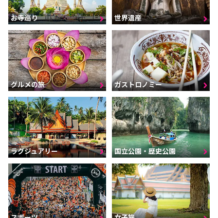
お寺巡り
世界遺産
グルメの旅
ガストロノミー
ラグジュアリー
国立公園・歴史公園
スポーツ
女子旅