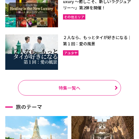
uxury ～癒しこそ、新しいラグジュア
リー〜」第2弾を開催！
その他エリア
２人なら、もっとタイが好きになる｜
第１回：愛の風景
アユタヤ
特集一覧へ
旅のテーマ