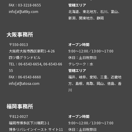
FAX：03-3218-0655
管轄エリア
info[at]tattky.com
北海道、東北地方、石川、富山、
新潟、関東地方、静岡
大阪事務所
〒550-0013
オープン時間
大阪府大阪市西区新町1-4-26
9:00～12:00／13:00～17:00
四ツ橋グランドビル
休日：土日祝祭日
TEL：06-6543-6654, 06-6543-66
テレワーク：水
55
管轄エリア
FAX：06-6543-6660
福井、岐阜、愛知、三重、近畿地
info[at]tatosa.com
方、島根、鳥取、岡山、徳島、香
川
福岡事務所
〒812-0027
オープン時間
福岡市博多区下川端町2-1
9:00～12:00／13:00～17:00
博多リバレインイースト サイト11
休日：土日祝祭日