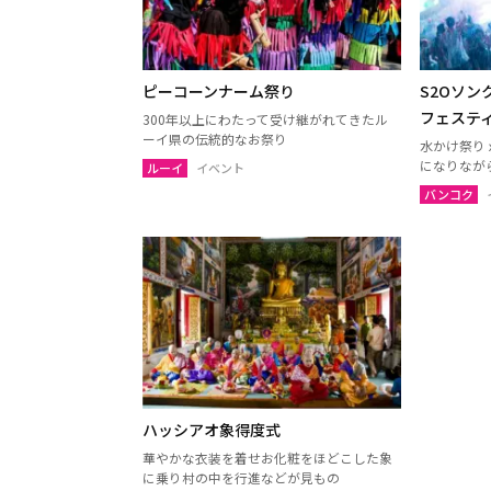
ナコーンパトム
カンチ
チャアム（ペッチャブリー）
アーン
ピーコーンナーム祭り
S2Oソ
ロッブリー
ノンタ
フェステ
300年以上にわたって受け継がれてきたル
ペッチャブリー
プラチ
ーイ県の伝統的なお祭り
水かけ祭り
サムットサーコーン
サラブ
になりなが
ルーイ
イベント
バンコク
スパンブリー
プーケット
サムイ
ランタ島（クラビ）
トラン
カオラック（パンガー）
チュン
ナコーンシータマラート
パッタ
ラノーン
サトゥ
ハッシアオ象得度式
スラーターニー
ヤラー
華やかな衣装を着せお化粧をほどこした象
に乗り村の中を行進などが見もの