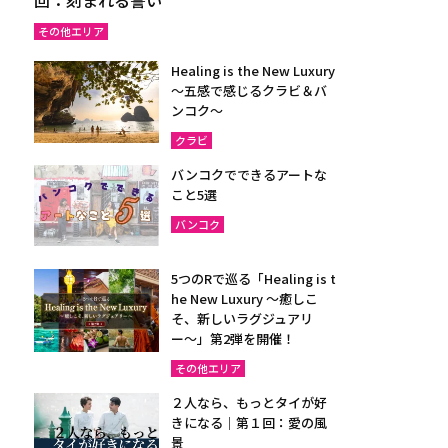
その他エリア
Healing is the New Luxury
～五感で感じるクラビ＆バ
ンコク～
クラビ
バンコクでできるアートな
こと5選
バンコク
5つのRで巡る「Healing is t
he New Luxury ～癒しこ
そ、新しいラグジュアリ
ー〜」第2弾を開催！
その他エリア
２人なら、もっとタイが好
きになる｜第１回：愛の風
景