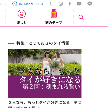
ついて
TAT Global（ENG）
楽しむ
旅のテーマ
Inst
2026/08/04
特集：とっておきのタイ情報
２人なら、もっとタイが好きになる｜第２
回：刻まれる誓い