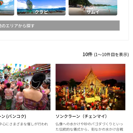
ト
クラビ
サムイ
他のエリアから探す
ライ
メーホンソーン
10件
(1〜10件目を表示)
ーン
スコータイ
ーンペット
ピッサヌローク
パヤオ
ャブーン
ピチット
ターニー
ン (バンコク)
ソンクラーン（チェンマイ）
ケーン
ナコーンラーチャシーマー
中心にさまざまな催しが行われ
仏像への水かけや砂のパゴダづくりといっ
（コラート）
た伝統的な儀式から、街なかの水かけ合戦