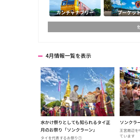
カンチャナブリー
プーケッ
4月情報一覧を表示
チェンマイ
チェン
ランパーン
ランプ
ターク
カンペ
ナコーンサワン
ナーン
プレー
ペッチ
ウッタラディット
ウタイ
水かけ祭りとしても知られるタイ正
ソンクラー
ウドーンターニー
コーン
月のお祭り「ソンクラーン」
王宮周辺を
ています
タイを代表するお祭り①