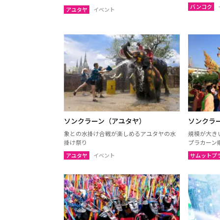
ウボンラーチャターニー
カラシ
バンコク
アユタヤ
イベント
（ウボン）
サコンナコーン
ナコー
ノーンブアランプー
ブンカ
ローイエット
マハー
ヤソートーン
シーサ
スリン
チャイ
南イサーン
ソンクラーン（アユタヤ）
ソンクラ
象との水掛け合戦が楽しめるアユタヤの水
規模が大き
パタヤ（チョンブリー）
トラー
掛け祭り
プラカーン
チャンタブリー
サケー
アユタヤ
イベント
サムットプ
プラーチーンブリー
ナコー
バンコク
サムッ