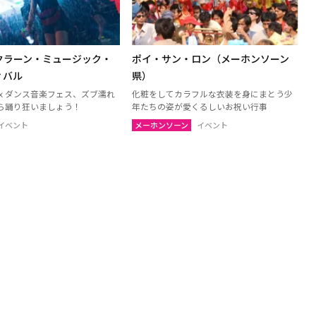
ャナブリー
ホアヒン（プラチュアッブキリカ
ン）
トーン
チャイナート
ンクラーン・ミュージック・
ポイ・サン・ロン（メーホンソーン
ブリー
パトゥムターニー
ィバル
県）
ュアップキリカン
ラーチャブリー
ｘダンス音楽フェス、ズブ濡れ
化粧をしてカラフルな衣装を身にまとう少
リー
シンブリー
ら踊り狂いましょう！
年たちの姿が愛くるしいお祝い行事
イベント
メーホンソーン
イベント
島（スラーターニー）
クラビ
パンガー
ポーン
ナラーティワート
ーニー
パッタルン
ーン
ソンクラー