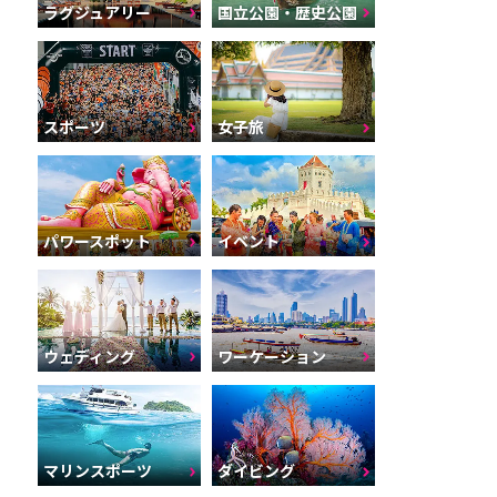
ラグジュアリー
国立公園・歴史公園
スポーツ
女子旅
パワースポット
イベント
ウェディング
ワーケーション
マリンスポーツ
ダイビング