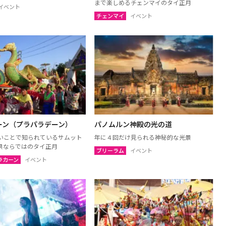
まで楽しめるチェンマイのタイ正月
ン
ルーイ
イベント
チェンマイ
イベント
ンパノム
ノーンカーイ
ーン
ムックダーハーン
サーラカーム
ブリーラム
ケート
アムナートチャルーン
ヤプーム
北イサーン
ーン（プラパラデーン）
パノムルン神殿の光の道
いことで知られているサムット
年に４回だけ見られる神秘的な光景
ト
ラヨーン（サメット島）
県ならではのタイ正月
ブリーラム
イベント
オ
チャチューンサオ
ラカーン
イベント
ンナーヨック
サムットプラカーン
トソンクラーム
アユタヤ