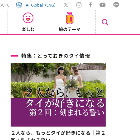
ついて
TAT Global（ENG）
楽しむ
旅のテーマ
【鉄道】
2026/08/03
特集：とっておきのタイ情報
２人なら、もっとタイが好きになる｜第２
回：刻まれる誓い