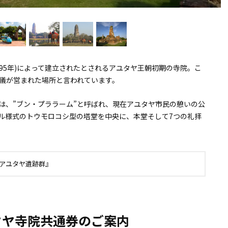
88～1395年)によって建立されたとされるアユタヤ王朝初期の寺院。こ
儀が営まれた場所と言われています。
は、”ブン・プララーム”と呼ばれ、現在アユタヤ市民の憩いの公
ル様式のトウモロコシ型の塔堂を中央に、本堂そして7つの礼拝
アユタヤ遺跡群』
タヤ寺院共通券のご案内