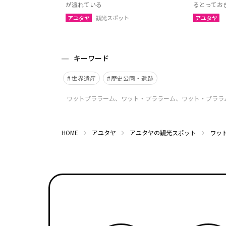
が溢れている
るとってお
アユタヤ
観光スポット
アユタヤ
キーワード
世界遺産
歴史公園・遺跡
ワットプララーム、ワット・プララーム、ワット・プララ
HOME
アユタヤ
アユタヤの観光スポット
ワッ