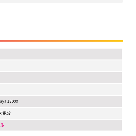
aya 13000
で数分
する