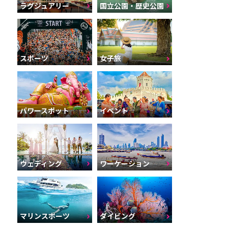
ラグジュアリー
国立公園・歴史公園
スポーツ
女子旅
パワースポット
イベント
ウェディング
ワーケーション
マリンスポーツ
ダイビング