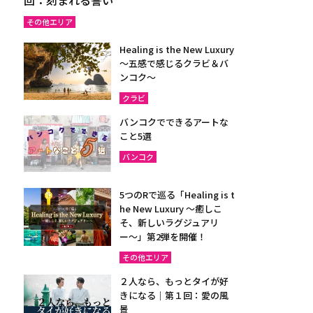
その他エリア
Healing is the New Luxury
～五感で感じるクラビ＆バ
ンコク～
クラビ
バンコクでできるアートな
こと5選
バンコク
5つのRで巡る「Healing is t
he New Luxury ～癒しこ
そ、新しいラグジュアリ
ー〜」第2弾を開催！
その他エリア
２人なら、もっとタイが好
きになる｜第１回：愛の風
景