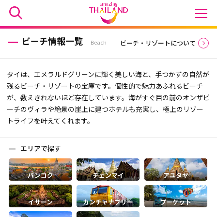
ビーチ情報一覧
Beach
ビーチ・リゾートについて
タイは、エメラルドグリーンに輝く美しい海と、手つかずの自然が
残るビーチ・リゾートの宝庫です。個性的で魅力あふれるビーチ
が、数えきれないほど存在しています。海がすぐ目の前のオンザビ
ーチのヴィラや絶景の崖上に建つホテルも充実し、極上のリゾー
トライフを叶えてくれます。
エリアで探す
バンコク
チェンマイ
アユタヤ
カンチャナブリー
プーケット
イサーン