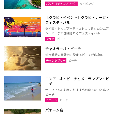
パタヤ（チョンブリー）
ダイビング
ウドーンターニー
コーンケーン
【クラビ・イベント】クラビ・ナーガ・
ナコーンラーチャシーマー
ウボンラーチャターニー
フェスティバル
（コラート）
（ウボン）
タイ国内トップアーティストによるクロンムア
ン・ビーチで開催されるフェスティバル
カラシン
ルーイ
クラビ
ビーチ
サコンナコーン
ナコーンパノム
チャオラーオ・ビーチ
ノーンカーイ
ノーンブアランプー
引き潮時の黄昏色に染まるビーチが印象的
ブンカーン
ムックダーハーン
チャンタブリー
ビーチ
ローイエット
マハーサーラカーム
ブリーラム
ヤソートーン
コンアーオ・ビーチとメーランプン・ビ
シーサケート
アムナートチャルーン
ーチ
サーフィン初心者におすすめのゆったりと広い
スリン
チャイヤプーム
ビーチ
北イサーン
南イサーン
ラヨーン
ビーチ
パヤーム島