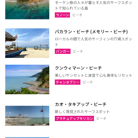
モーケン族の人々が暮らす人気のサーフスポッ
パタヤ（チョンブリー）
トラート
トで知られている島
ラノーン
ビーチ
ラヨーン（サメット島）
チャンタブリー
サケーオ
チャチューンサオ
パカラン・ビーチ (メモリー・ビーチ)
プラーチーンブリー
ナコーンナーヨック
ローカルの間で人気のサーフィンの穴場スポッ
ト
サムットプラカーン
パンガー
ビーチ
クンウィマーン・ビーチ
バンコク
サムットソンクラーム
美しいサンセットと波音で心も身体もリセット
アユタヤ
ナコーンパトム
チャンタブリー
ビーチ
カンチャナブリー
ホアヒン（プラチュアッブ
キリカン）
カオ・タキアップ・ビーチ
チャアム（ペッチャブリ
アーントーン
新しく発見されたサーフスポット
ー）
プラチュアップキリカン
ビーチ
チャイナート
ロッブリー
ノンタブリー
パトゥムターニー