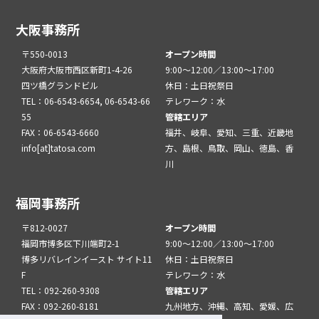
大阪事務所
〒550-0013
オープン時間
大阪府大阪市西区新町1-4-26
9:00～12:00／13:00～17:00
四ツ橋グランドビル
休日：土日祝祭日
TEL：06-6543-6654, 06-6543-66
テレワーク：水
55
管轄エリア
FAX：06-6543-6660
福井、岐阜、愛知、三重、近畿地
info[at]tatosa.com
方、島根、鳥取、岡山、徳島、香
川
福岡事務所
〒812-0027
オープン時間
福岡市博多区下川端町2-1
9:00～12:00／13:00～17:00
博多リバレインイースト サイト11
休日：土日祝祭日
F
テレワーク：水
TEL：092-260-9308
管轄エリア
FAX：092-260-8181
九州地方、沖縄、高知、愛媛、広