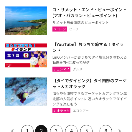
ヤラー
コ・サメット・エンド・ビューポイント
(アオ・パカラン・ビューポイント)
サメット島最南端のビューポイント
ラヨーン
ビーチ
【YouTube】おうちで旅する！タイラ
ンド
LinQメンバーがおうちでタイ旅気分を味わえる
動画を7回に渡って配信
チェンマイ
グルメ
【タイでダイビング】タイ南部のプーケ
ット＆カオラック
海も陸も満喫できるプーケット＆アンダマン海
北部の人気ポイントに近いカオラックでダイビ
ングを楽しもう
カオラック
エコツアー
1
2
3
4
5
...
8