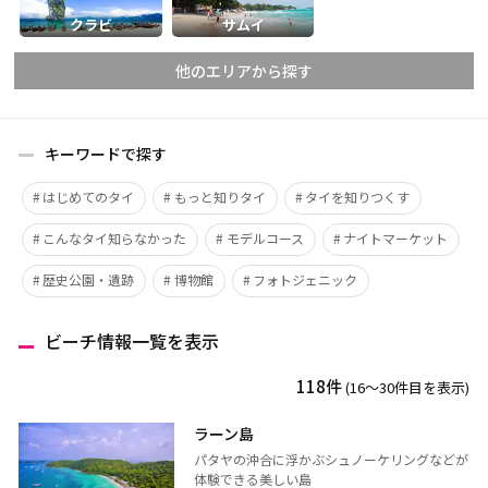
クラビ
サムイ
他のエリアから探す
キーワードで探す
チェンマイ
チェンライ
はじめてのタイ
もっと知りタイ
タイを知りつくす
メーホンソーン
ランパーン
こんなタイ知らなかった
モデルコース
ナイトマーケット
ランプーン
スコータイ
ターク
カンペーンペット
歴史公園・遺跡
博物館
フォトジェニック
ピッサヌローク
ナコーンサワン
ビーチ情報一覧を表示
ナーン
パヤオ
プレー
ペッチャブーン
118件
(16〜30件目を表示)
ピチット
ウッタラディット
ラーン島
ウタイターニー
パタヤの沖合に浮かぶシュノーケリングなどが
体験できる美しい島