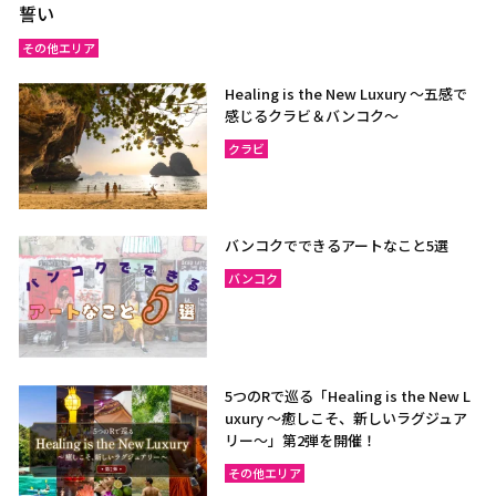
誓い
その他エリア
Healing is the New Luxury ～五感で
感じるクラビ＆バンコク～
クラビ
バンコクでできるアートなこと5選
バンコク
5つのRで巡る「Healing is the New L
uxury ～癒しこそ、新しいラグジュア
リー〜」第2弾を開催！
その他エリア