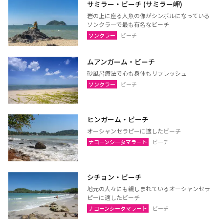
サミラー・ビーチ (サミラー岬)
ペッチャブリー
プラチュアップキリカン
岩の上に座る人魚の像がシンボルになっている
ソンクラ―で最も有名なビーチ
ラーチャブリー
サムットサーコーン
ソンクラー
ビーチ
サラブリー
シンブリー
スパンブリー
ムアンガーム・ビーチ
砂風呂療法で心も身体もリフレッシュ
ソンクラー
ビーチ
プーケット
サムイ島（スラーターニ
ー）
ヒンガーム・ビーチ
クラビ
ランタ島（クラビ）
オーシャンセラピーに適したビーチ
トラン
パンガー
ナコーンシータマラート
ビーチ
カオラック（パンガー）
チュンポーン
ナラーティワート
ナコーンシータマラート
シチョン・ビーチ
パッターニー
パッタルン
地元の人々にも親しまれているオーシャンセラ
ピーに適したビーチ
ラノーン
サトゥーン
ナコーンシータマラート
ビーチ
ソンクラー
スラーターニー