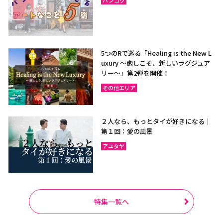
5つのRで巡る「Healing is the New L
uxury ～癒しこそ、新しいラグジュア
リー〜」第2弾を開催！
その他エリア
２人なら、もっとタイが好きになる｜
第１回：愛の風景
アユタヤ
特集一覧へ