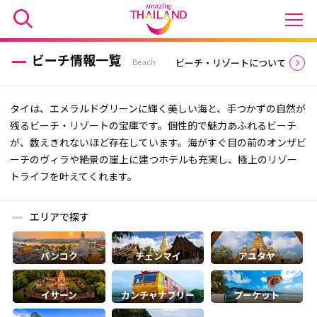
ビーチ情報一覧
Beach
ビーチ・リゾートについて
タイは、エメラルドグリーンに輝く美しい海と、手つかずの自然が
残るビーチ・リゾートの宝庫です。個性的で魅力あふれるビーチ
が、数えきれないほど存在しています。海がすぐ目の前のオンザビ
ーチのヴィラや絶景の崖上に建つホテルも充実し、極上のリゾー
トライフを叶えてくれます。
エリアで探す
バンコク
チェンマイ
アユタヤ
カンチャナブリー
プーケット
イサーン