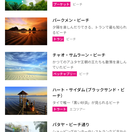
プーケット
ビーチ
ウドーンターニー
コーンケーン
パークメン・ビーチ
ナコーンラーチャシーマー
ウボンラーチャターニー
夕陽を楽しんだりできる、トランで最も知られ
（コラート）
（ウボン）
るビーチ
トラン
ビーチ
カラシン
ルーイ
サコンナコーン
ナコーンパノム
チャオ・サムラーン・ビーチ
ノーンカーイ
ノーンブアランプー
かつてのアユタヤ王朝の王たちも散策を楽しん
でいたビーチ
ブンカーン
ムックダーハーン
ペッチャブリー
ビーチ
ローイエット
マハーサーラカーム
ブリーラム
ヤソートーン
ハート・サイダム (ブラックサンド・ビ
ーチ）
シーサケート
アムナートチャルーン
タイで唯一「黒い砂浜」が見られるビーチ
スリン
チャイヤプーム
トラート
エコツアー
北イサーン
南イサーン
パタヤ・ビーチ通り
ショッピングセンターやレストランなど北から