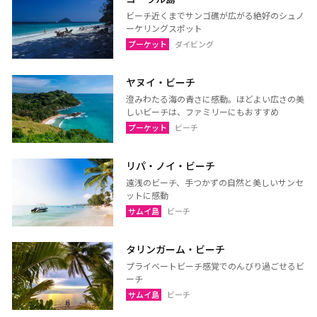
ペッチャブリー
プラチュアップキリカン
ビーチ近くまでサンゴ礁が広がる絶好のシュノ
ーケリングスポット
ラーチャブリー
サムットサーコーン
プーケット
ダイビング
サラブリー
シンブリー
ヤヌイ・ビーチ
スパンブリー
澄みわたる海の青さに感動。ほどよい広さの美
しいビーチは、ファミリーにもおすすめ
プーケット
ビーチ
プーケット
サムイ島（スラーターニ
ー）
リパ・ノイ・ビーチ
クラビ
ランタ島（クラビ）
遠浅のビーチ、手つかずの自然と美しいサンセ
ットに感動
トラン
パンガー
サムイ島
ビーチ
カオラック（パンガー）
チュンポーン
ナラーティワート
ナコーンシータマラート
タリンガーム・ビーチ
プライベートビーチ感覚でのんびり過ごせるビ
パッターニー
パッタルン
ーチ
ラノーン
サトゥーン
サムイ島
ビーチ
ソンクラー
スラーターニー