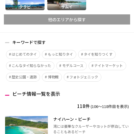
クラビ
サムイ
他のエリアから探す
キーワードで探す
チェンマイ
チェンライ
はじめてのタイ
もっと知りタイ
タイを知りつくす
メーホンソーン
ランパーン
こんなタイ知らなかった
モデルコース
ナイトマーケット
ランプーン
スコータイ
ターク
カンペーンペット
歴史公園・遺跡
博物館
フォトジェニック
ピッサヌローク
ナコーンサワン
ビーチ情報一覧を表示
ナーン
パヤオ
プレー
ペッチャブーン
118件
(106〜118件目を表示)
ピチット
ウッタラディット
ナイハーン・ビーチ
ウタイターニー
湾には豪華なクルーザーやヨットが停泊してい
ることもあるビーチ