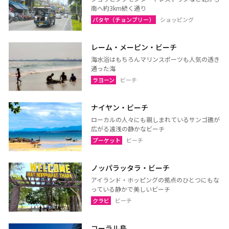
南へ約3km続く通り
パタヤ（チョンブリー）
トラート
パタヤ（チョンブリー）
ショッピング
ラヨーン（サメット島）
チャンタブリー
サケーオ
チャチューンサオ
レーム・メーピン・ビーチ
海水浴はもちろんマリンスポーツも人気の透き
プラーチーンブリー
ナコーンナーヨック
通った海
サムットプラカーン
ラヨーン
ビーチ
ナイヤン・ビーチ
バンコク
サムットソンクラーム
ローカルの人々にも親しまれているサンゴ礁が
広がる遠浅の静かなビーチ
アユタヤ
ナコーンパトム
プーケット
ビーチ
カンチャナブリー
ホアヒン（プラチュアッブ
キリカン）
ノッパラッタラ・ビーチ
チャアム（ペッチャブリ
アーントーン
アイランド・ホッピングの拠点のひとつにもな
っている静かで美しいビーチ
ー）
クラビ
ビーチ
チャイナート
ロッブリー
ノンタブリー
パトゥムターニー
コーラル島