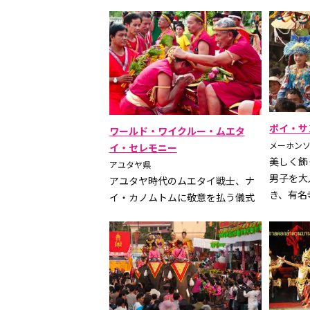
ポイ・サ
ワールド・ワイクルー・ムエタ
メーホン
イ・セレモニー
美しく飾
アユタヤ県
男子を大
アユタヤ時代のムエタイ戦士、ナ
き、有名
イ・カノムトムに敬意を払う儀式