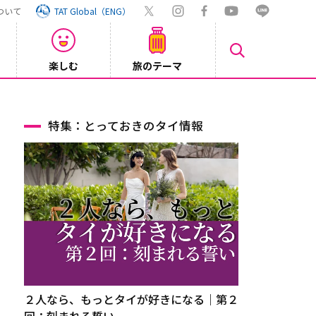
ついて
TAT Global（ENG）
楽しむ
旅のテーマ
Inst
2026/08/04
特集：とっておきのタイ情報
２人なら、もっとタイが好きになる｜第２
回：刻まれる誓い