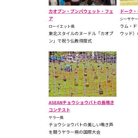
カオプン・ブンパウェット・フェ
ドーク・
ア
シーサケ
ラム・ド
ローイエット県
東北スタイルのヌードル「カオプ
ウッド）
ン」で祝う仏教得度式
ASEANチョウショウバトの長鳴き
コンテスト
ヤラー県
チョウショウバトの美しい鳴き声
を競うヤラー県の国際大会