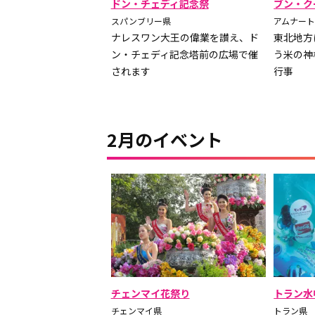
ドン・チェディ記念祭
ブン・ク
スパンブリー県
アムナー
ナレスワン大王の偉業を讃え、ド
東北地方
ン・チェディ記念塔前の広場で催
う米の神
されます
行事
2月のイベント
チェンマイ花祭り
トラン水
チェンマイ県
トラン県