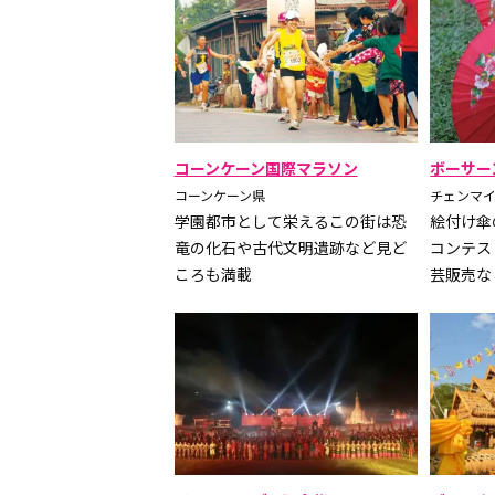
コーンケーン国際マラソン
ボーサー
コーンケーン県
チェンマ
学園都市として栄えるこの街は恐
絵付け傘
竜の化石や古代文明遺跡など見ど
コンテス
ころも満載
芸販売な