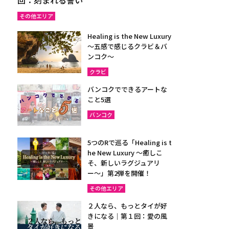
その他エリア
Healing is the New Luxury
～五感で感じるクラビ＆バ
ンコク～
クラビ
バンコクでできるアートな
こと5選
バンコク
5つのRで巡る「Healing is t
he New Luxury ～癒しこ
そ、新しいラグジュアリ
ー〜」第2弾を開催！
その他エリア
２人なら、もっとタイが好
きになる｜第１回：愛の風
景