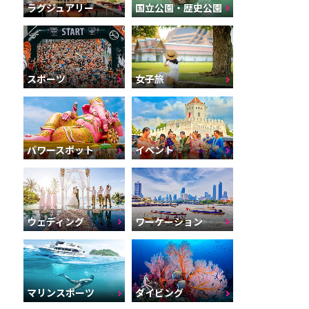
ラグジュアリー
国立公園・歴史公園
スポーツ
女子旅
パワースポット
イベント
ウェディング
ワーケーション
マリンスポーツ
ダイビング