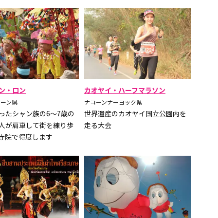
ン・ロン
カオヤイ・ハーフマラソン
ソーン県
ナコーンナーヨック県
ったシャン族の6〜7歳の
世界遺産のカオヤイ国立公園内を
人が肩車して街を練り歩
走る大会
寺院で得度します