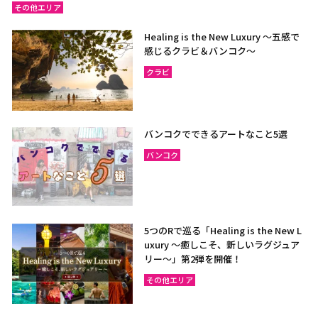
その他エリア
Healing is the New Luxury ～五感で
感じるクラビ＆バンコク～
クラビ
バンコクでできるアートなこと5選
バンコク
5つのRで巡る「Healing is the New L
uxury ～癒しこそ、新しいラグジュア
リー〜」第2弾を開催！
その他エリア