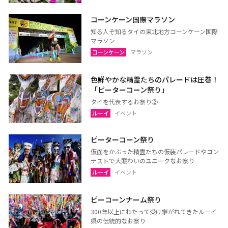
コーンケーン国際マラソン
知る人ぞ知るタイの東北地方コーンケーン国際
マラソン
コーンケーン
マラソン
色鮮やかな精霊たちのパレードは圧巻！
「ピーターコーン祭り」
タイを代表するお祭り②
ルーイ
イベント
ピーターコーン祭り
仮面をかぶった精霊たちの仮装パレードやコン
テストで大賑わいのユニークなお祭り
ルーイ
イベント
ピーコーンナーム祭り
300年以上にわたって受け継がれてきたルーイ
県の伝統的なお祭り