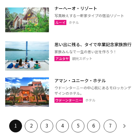
ナーヘーオ・リゾート
写真映えする一軒家タイプの宿泊リゾート
ルーイ
ホテル
思い出に残る、タイで卒業記念家族旅行
家族みんなで一生の思い出を作ろう！
アユタヤ
観光スポット
アマン・ユニーク・ホテル
ウドーンターニーの中心街にあるモロッカンデ
ザインのホテル。
ウドーンターニー
ホテル
1
2
3
4
5
6
7