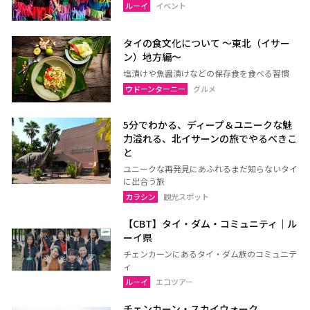
ルーイ
イベント
タイの食文化について 〜東北（イサー
ン）地方編〜
塩漬けや魚醤漬けなどの保存食を食べる習慣
ウドーンターニー
グルメ
5分でわかる、ディープ＆ユニークな魅
力溢れる、北イサーンの旅でやるべきこ
と
ユニークな再発見にあふれるまだ知らないタイ
に出合う旅
カラシン
観光スポット
【CBT】タイ・ダム・コミュニティ｜ル
ーイ県
チェンカーンにあるタイ・ダム族のコミュニテ
ィ
ルーイ
エコツアー
チェンカーン・スカイウォーク