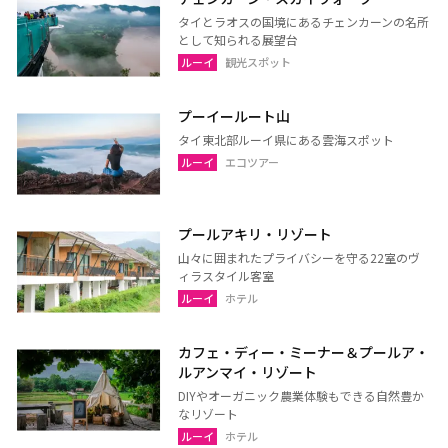
タイとラオスの国境にあるチェンカーンの名所
として知られる展望台
ルーイ
観光スポット
プーイールート山
タイ東北部ルーイ県にある雲海スポット
ルーイ
エコツアー
プールアキリ・リゾート
山々に囲まれたプライバシーを守る22室のヴ
ィラスタイル客室
ルーイ
ホテル
カフェ・ディー・ミーナー＆プールア・
ルアンマイ・リゾート
DIYやオーガニック農業体験もできる自然豊か
なリゾート
ルーイ
ホテル