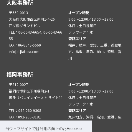
大阪事務所
〒550-0013
オープン時間
大阪府大阪市西区新町1-4-26
9:00～12:00／13:00～17:00
四ツ橋グランドビル
休日：土日祝祭日
TEL：06-6543-6654, 06-6543-66
テレワーク：水
55
管轄エリア
FAX：06-6543-6660
福井、岐阜、愛知、三重、近畿地
info[at]tatosa.com
方、島根、鳥取、岡山、徳島、香
川
福岡事務所
〒812-0027
オープン時間
福岡市博多区下川端町2-1
9:00～12:00／13:00～17:00
博多リバレインイースト サイト11
休日：土日祝祭日
F
テレワーク：水
TEL：092-260-9308
管轄エリア
FAX：092-260-8181
九州地方、沖縄、高知、愛媛、広
info[at]tatfuk.com
島、山口
当ウェブサイトでは利用の向上のためcookie