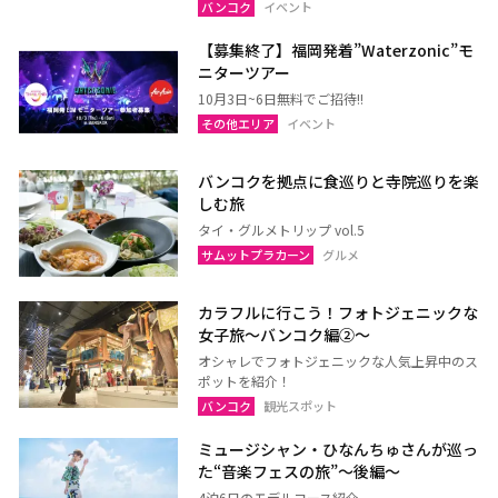
バンコク
イベント
【募集終了】福岡発着”Waterzonic”モ
ニターツアー
10月3日~6日無料でご招待!!
その他エリア
イベント
バンコクを拠点に食巡りと寺院巡りを楽
しむ旅
タイ・グルメトリップ vol.5
サムットプラカーン
グルメ
カラフルに行こう！フォトジェニックな
女子旅〜バンコク編②〜
オシャレでフォトジェニックな人気上昇中のス
ポットを紹介！
バンコク
観光スポット
ミュージシャン・ひなんちゅさんが巡っ
た“音楽フェスの旅”〜後編〜
4泊6日のモデルコース紹介