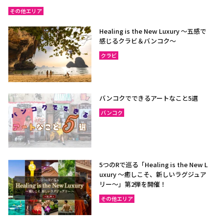
その他エリア
Healing is the New Luxury ～五感で
感じるクラビ＆バンコク～
クラビ
バンコクでできるアートなこと5選
バンコク
5つのRで巡る「Healing is the New L
uxury ～癒しこそ、新しいラグジュア
リー〜」第2弾を開催！
その他エリア