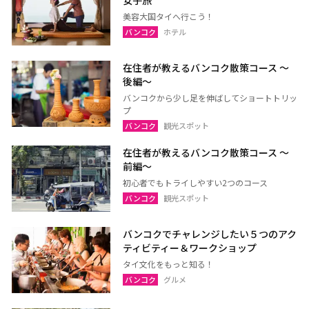
美容大国タイへ行こう！
バンコク
ホテル
在住者が教えるバンコク散策コース 〜
後編〜
バンコクから少し足を伸ばしてショートトリッ
プ
バンコク
観光スポット
在住者が教えるバンコク散策コース 〜
前編〜
初心者でもトライしやすい2つのコース
バンコク
観光スポット
バンコクでチャレンジしたい５つのアク
ティビティー＆ワークショップ
タイ文化をもっと知る！
バンコク
グルメ