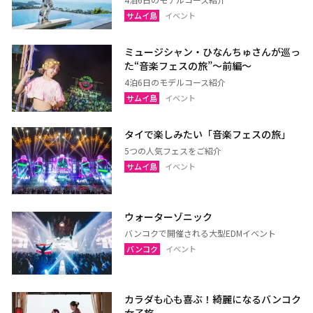
サムイ島
イベント
ミュージシャン・ひなんちゅさんが巡っ
た“音楽フェスの旅”〜前編〜
4泊6日のモデルコース紹介
サムイ島
イベント
タイで楽しみたい「音楽フェスの旅」
5つの人気フェスをご紹介
サムイ島
イベント
ウォーターゾニック
バンコクで開催される大型EDMイベント
バンコク
イベント
カラダも心も喜ぶ！綺麗になるバンコク
女子旅