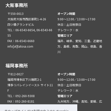
大阪事務所
〒550-0013
オープン時間
大阪府大阪市西区新町1-4-26
9:00～12:00／13:00～17:00
四ツ橋グランドビル
休日：土日祝祭日
TEL：06-6543-6654, 06-6543-66
テレワーク：水
55
管轄エリア
FAX：06-6543-6660
福井、岐阜、愛知、三重、近畿地
info[at]tatosa.com
方、島根、鳥取、岡山、徳島、香
川
福岡事務所
〒812-0027
オープン時間
福岡市博多区下川端町2-1
9:00～12:00／13:00～17:00
博多リバレインイースト サイト11
休日：土日祝祭日
F
テレワーク：水
TEL：092-260-9308
管轄エリア
FAX：092-260-8181
九州地方、沖縄、高知、愛媛、広
info[at]tatfuk.com
島、山口