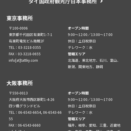
タイ国政府観光庁日本事務所
東京事務所
〒100-0006
オープン時間
東京都千代田区有楽町1-7-1
9:00～12:00／13:00～17:00
有楽町電気ビル南館2F
休日：土日祝祭日
TEL：03-3218-0355
テレワーク：水
FAX：03-3218-0655
管轄エリア
info[at]tattky.com
北海道、東北地方、石川、富山、
新潟、関東地方、静岡
大阪事務所
〒550-0013
オープン時間
大阪府大阪市西区新町1-4-26
9:00～12:00／13:00～17:00
四ツ橋グランドビル
休日：土日祝祭日
TEL：06-6543-6654, 06-6543-66
テレワーク：水
55
管轄エリア
FAX：06-6543-6660
福井、岐阜、愛知、三重、近畿地