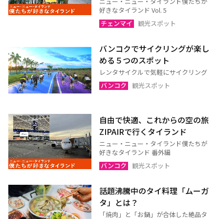
ニュー・ニュー・タイランド僕たちが
スリン
チャイヤプーム
好きなタイランド Vol. 5
チェンマイ
観光スポット
北イサーン
南イサーン
バンコクでサイクリングが楽し
める５つのスポット
パタヤ（チョンブリー）
トラート
レンタサイクルで気軽にサイクリング
ラヨーン（サメット島）
チャンタブリー
バンコク
観光スポット
サケーオ
チャチューンサオ
プラーチーンブリー
ナコーンナーヨック
自由で快適、これからの空の旅
サムットプラカーン
ZIPAIRで行くタイランド
ニュー・ニュー・タイランド僕たちが
好きなタイランド 番外編
バンコク
サムットソンクラーム
バンコク
観光スポット
アユタヤ
ナコーンパトム
話題沸騰中のタイ料理「ムーガ
カンチャナブリー
ホアヒン（プラチュアッブ
タ」とは？
キリカン）
「焼肉」と「お鍋」が合体した絶品タ