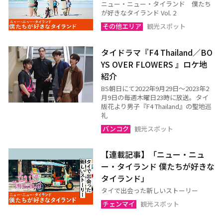
ニュー・ニュー・タイランド 僕たち
が好きなタイランド Vol. 2
その他エリア
観光スポット
タイドラマ『F4 Thailand／BO
YS OVER FLOWERS 』ロケ地
紹介
BS朝日にて2022年9月29日～2023年2
月9日の毎週木曜日23時に放送。タイ
版花より男子『F4 Thailand』の聖地巡
礼
バンコク
観光スポット
【連載記事】「ニュー・ニュ
ー・タイランド 僕たちが好きな
タイランド」
タイで出会った新しいストーリー
チェンマイ
観光スポット