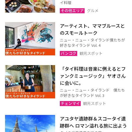
チャアム（ペッチャブリ
アーントーン
イ料理
ー）
その他エリア
グルメ
チャイナート
ロッブリー
アーティスト、ママブルースと
ノンタブリー
パトゥムターニー
のスモールトーク
ペッチャブリー
プラチュアップキリカン
ニュー・ニュー・タイランド僕たちが
好きなタイランド Vol. 4
ラーチャブリー
サムットサーコーン
バンコク
観光スポット
サラブリー
シンブリー
スパンブリー
「タイ料理は音楽に例えるとフ
ァンクミュージック」ヤオさん
に会いに。
プーケット
サムイ島（スラーターニ
ニュー・ニュー・タイランド 僕たち
が好きなタイランド Vol. 3
ー）
チェンマイ
観光スポット
クラビ
ランタ島（クラビ）
トラン
パンガー
アユタヤ遺跡群＆スコータイ遺
跡群へ ロマン溢れる旅に出よう
カオラック（パンガー）
チュンポーン