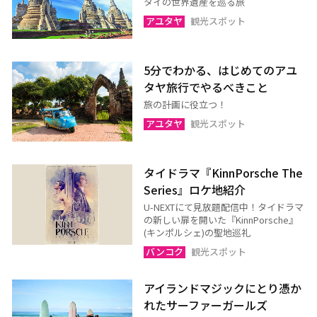
タイの世界遺産を巡る旅
ナラーティワート
ナコーンシータマラート
アユタヤ
観光スポット
パッターニー
パッタルン
ラノーン
サトゥーン
5分でわかる、はじめてのアユ
ソンクラー
スラーターニー
タヤ旅行でやるべきこと
ヤラー
旅の計画に役立つ！
アユタヤ
観光スポット
タイドラマ『KinnPorsche The
Series』ロケ地紹介
U-NEXTにて見放題配信中！タイドラマ
の新しい扉を開いた『KinnPorsche』
(キンポルシェ)の聖地巡礼
バンコク
観光スポット
アイランドマジックにとり憑か
れたサーファーガールズ