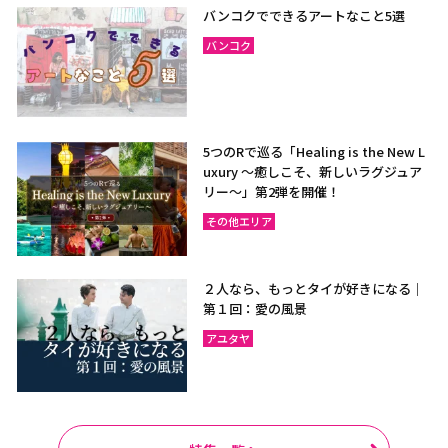
バンコクでできるアートなこと5選
バンコク
5つのRで巡る「Healing is the New L
uxury ～癒しこそ、新しいラグジュア
リー〜」第2弾を開催！
その他エリア
２人なら、もっとタイが好きになる｜
第１回：愛の風景
アユタヤ