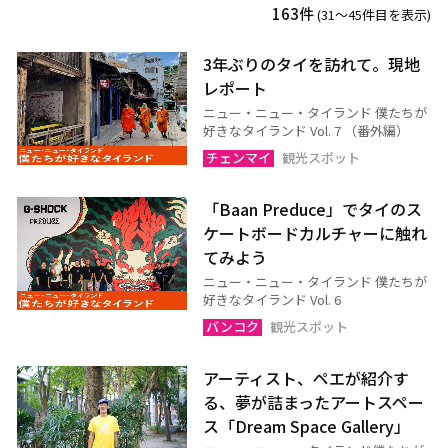
プレー
ペッチャブーン
163件
(31〜45件目を表示)
ピチット
ウッタラディット
3年ぶりのタイを訪れて。現地
ウタイターニー
レポート
ニュー・ニュー・タイランド 僕たちが
好きなタイランド Vol. 7 （番外編）
ウドーンターニー
コーンケーン
チェンマイ
観光スポット
ナコーンラーチャシーマー
ウボンラーチャターニー
「Baan Preduce」でタイのス
（コラート）
（ウボン）
ケートボードカルチャーに触れ
カラシン
ルーイ
てみよう
サコンナコーン
ナコーンパノム
ニュー・ニュー・タイランド 僕たちが
好きなタイランド Vol. 6
ノーンカーイ
ノーンブアランプー
バンコク
観光スポット
ブンカーン
ムックダーハーン
ローイエット
マハーサーラカーム
アーティスト、ペエが紹介す
る、夢が詰まったアートスペー
ブリーラム
ヤソートーン
ス「Dream Space Gallery」
シーサケート
アムナートチャルーン