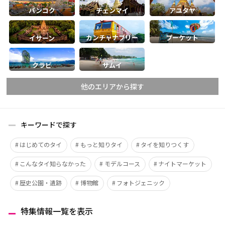
バンコク
チェンマイ
アユタヤ
カンチャナブリー
プーケット
イサーン
クラビ
サムイ
他のエリアから探す
キーワードで探す
チェンマイ
チェンライ
はじめてのタイ
もっと知りタイ
タイを知りつくす
メーホンソーン
ランパーン
こんなタイ知らなかった
モデルコース
ナイトマーケット
ランプーン
スコータイ
ターク
カンペーンペット
歴史公園・遺跡
博物館
フォトジェニック
ピッサヌローク
ナコーンサワン
特集情報一覧を表示
ナーン
パヤオ