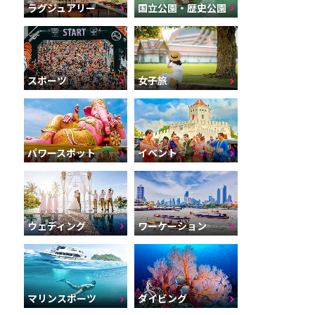
ラグジュアリー
国立公園・歴史公園
スポーツ
女子旅
パワースポット
イベント
ウェディング
ワーケーション
マリンスポーツ
ダイビング