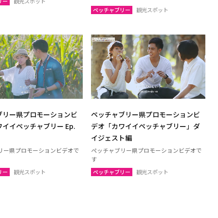
リー
観光スポット
ンパノム
ノーンカーイ
ペッチャブリー
観光スポット
ーン
ムックダーハーン
サーラカーム
ブリーラム
ケート
アムナートチャルーン
ヤプーム
北イサーン
ブリー県プロモーションビ
ペッチャブリー県プロモーションビ
ト
ラヨーン（サメット島）
イイペッチャブリー Ep.
デオ「カワイイペッチャブリー」ダ
オ
チャチューンサオ
イジェスト編
ンナーヨック
サムットプラカーン
リー県プロモーションビデオで
ペッチャブリー県プロモーションビデオで
す
リー
観光スポット
ペッチャブリー
観光スポット
トソンクラーム
アユタヤ
ャナブリー
ホアヒン（プラチュアッブキリカ
ン）