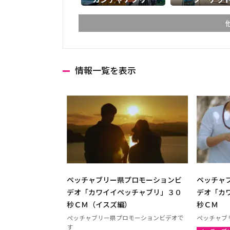
情報一覧を表示
チェンマイ
チェン
ランパーン
ランプ
ターク
カンペ
ナコーンサワン
ナーン
プレー
ペッチ
ウッタラディット
ウタイ
ペッチャブリー県プロモーションビ
ペッチャ
ウドーンターニー
コーン
デオ「カワイイペッチャブリ」３０
デオ「カ
秒ＣＭ（イスズ編）
秒ＣＭ
ウボンラーチャターニー
カラシ
ペッチャブリー県プロモーションビデオで
ペッチャブ
（ウボン）
す