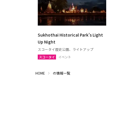
チャアム（ペッチャブリー）
アーン
ロッブリー
ノンタ
ペッチャブリー
プラチ
サムットサーコーン
サラブ
Sukhothai Historical Park’s Light
スパンブリー
Up Night
スコータイ歴史公園、ライトアップ
スコータイ
イベント
プーケット
サムイ
ランタ島（クラビ）
トラン
HOME
の情報一覧
カオラック（パンガー）
チュン
ナコーンシータマラート
パッタ
ラノーン
サトゥ
スラーターニー
ヤラー