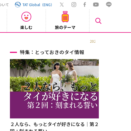
ついて
TAT Global（ENG）
楽しむ
旅のテーマ
【鉄道】
2026/08/03
特集：とっておきのタイ情報
２人なら、もっとタイが好きになる｜第２
回：刻まれる誓い