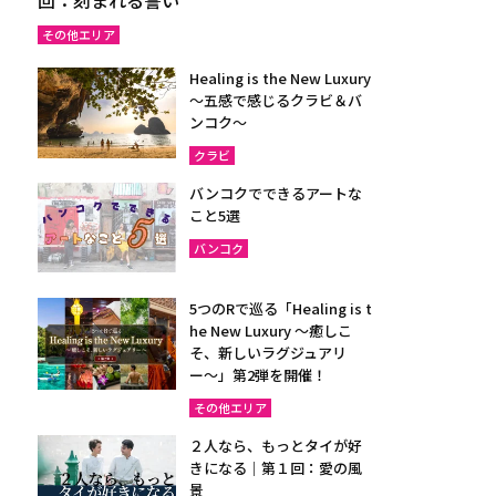
その他エリア
Healing is the New Luxury
～五感で感じるクラビ＆バ
ンコク～
クラビ
バンコクでできるアートな
こと5選
バンコク
5つのRで巡る「Healing is t
he New Luxury ～癒しこ
そ、新しいラグジュアリ
ー〜」第2弾を開催！
その他エリア
２人なら、もっとタイが好
きになる｜第１回：愛の風
景