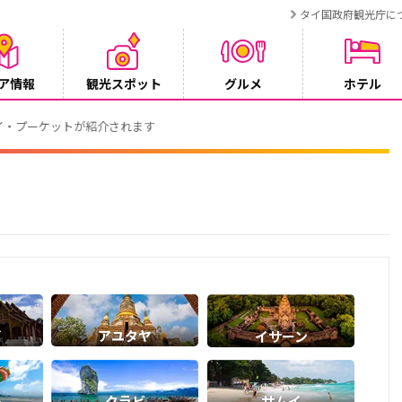
タイ国政府観光庁に
ア情報
観光スポット
グルメ
ホテル
ンペーン
イ
アユタヤ
イサーン
ト
クラビ
サムイ