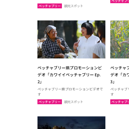
ペッチャブ
サコンナコーン
ナコー
ペッチャブリー
観光スポット
ノーンブアランプー
ブンカ
ローイエット
マハー
ヤソートーン
シーサ
スリン
チャイ
南イサーン
ペッチャブリー県プロモーションビ
ペッチャ
パタヤ（チョンブリー）
トラー
デオ「カワイイペッチャブリー Ep.
デオ「カワ
チャンタブリー
サケー
2」
3」
プラーチーンブリー
ナコー
ペッチャブリー県プロモーションビデオで
ペッチャブ
す
す
ペッチャブリー
観光スポット
ペッチャブ
バンコク
サムッ
ナコーンパトム
カンチ