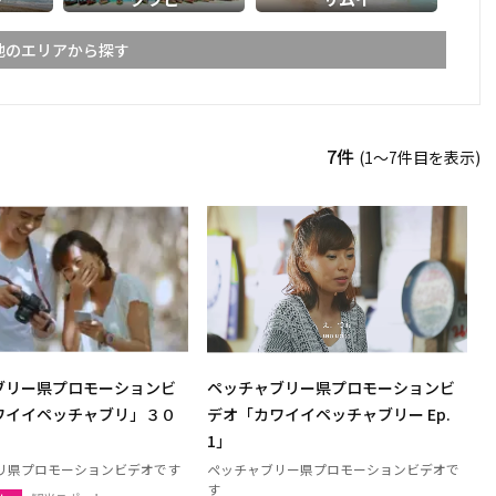
他のエリアから探す
ライ
メーホンソーン
7件
(1〜7件目を表示)
ーン
スコータイ
ーンペット
ピッサヌローク
パヤオ
ャブーン
ピチット
ターニー
ブリー県プロモーションビ
ペッチャブリー県プロモーションビ
ケーン
ナコーンラーチャシーマー
ワイイペッチャブリ」３０
デオ「カワイイペッチャブリー Ep.
（コラート）
1」
ン
ルーイ
リ県プロモーションビデオです
ペッチャブリー県プロモーションビデオで
す