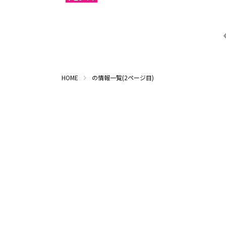
サコンナコーン
ナコー
ノーンブアランプー
ブンカ
ローイエット
マハー
ヤソートーン
シーサ
スリン
チャイ
HOME
の情報一覧(2ページ目)
南イサーン
パタヤ（チョンブリー）
トラー
チャンタブリー
サケー
プラーチーンブリー
ナコー
バンコク
サムッ
ナコーンパトム
カンチ