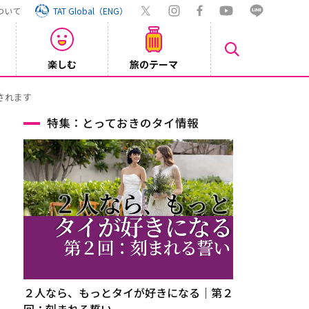
ついて
TAT Global（ENG）
楽しむ
旅のテーマ
Inst
2026/08/04
特集：とっておきのタイ情報
２人なら、もっとタイが好きになる｜第２
回：刻まれる誓い