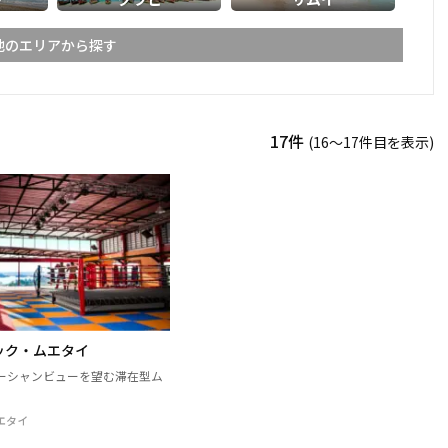
他のエリアから探す
ライ
メーホンソーン
17件
(16〜17件目を表示)
ーン
スコータイ
ーンペット
ピッサヌローク
パヤオ
ャブーン
ピチット
ターニー
ック・ムエタイ
ケーン
ナコーンラーチャシーマー
ーシャンビューを望む滞在型ム
（コラート）
ン
ルーイ
エタイ