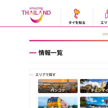
タイを知る
エリ
【テレビ】NHK『世界ふれあい街歩き』
2026/08/05
情報一覧
エリアで探す
バンコク
チェンマ
カンチャナブリー
プーケッ