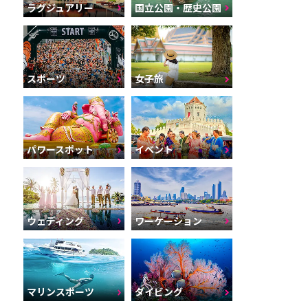
ラグジュアリー
国立公園・歴史公園
スポーツ
女子旅
パワースポット
イベント
ウェディング
ワーケーション
マリンスポーツ
ダイビング