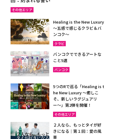
その他エリア
Healing is the New Luxury
～五感で感じるクラビ＆バ
ンコク～
クラビ
バンコクでできるアートな
こと5選
バンコク
5つのRで巡る「Healing is t
he New Luxury ～癒しこ
そ、新しいラグジュアリ
ー〜」第2弾を開催！
その他エリア
２人なら、もっとタイが好
きになる｜第１回：愛の風
景