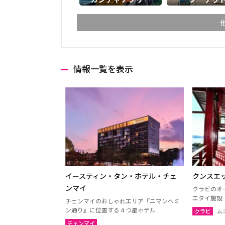
情報一覧を表示
チェンマイ
チェン
ランパーン
ランプ
ターク
カンペ
ナコーンサワン
ナーン
プレー
ペッチ
ウッタラディット
ウタイ
イースティン・タン・ホテル・チェ
クンスエ
ウドーンターニー
コーン
ンマイ
クラビのオ
エタイ施設
チェンマイのおしゃれエリア『ニマンヘミ
ウボンラーチャターニー
カラシ
ン通り』に位置する４つ星ホテル
クラビ
ム
（ウボン）
チェンマイ