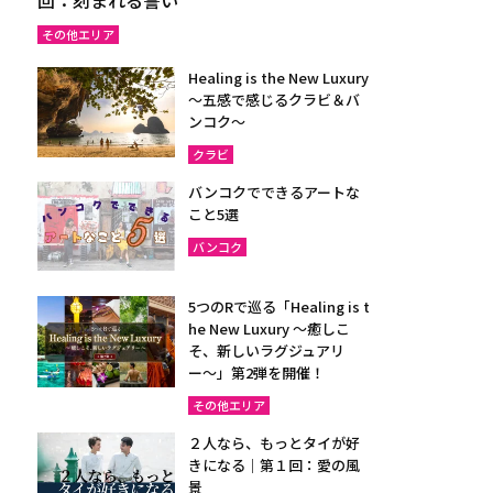
その他エリア
Healing is the New Luxury
～五感で感じるクラビ＆バ
ンコク～
クラビ
バンコクでできるアートな
こと5選
バンコク
5つのRで巡る「Healing is t
he New Luxury ～癒しこ
そ、新しいラグジュアリ
ー〜」第2弾を開催！
その他エリア
２人なら、もっとタイが好
きになる｜第１回：愛の風
景