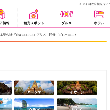
タイ国政府観光庁に
ア情報
観光スポット
グルメ
ホテル
でタイ・プーケットが紹介されます
イ
アユタヤ
イサーン
ト
クラビ
サムイ