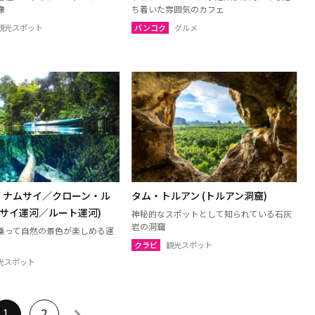
像
ち着いた雰囲気のカフェ
観光スポット
バンコク
グルメ
・ナムサイ／クローン・ル
タム・トルアン (トルアン洞窟)
ムサイ運河／ルート運河)
神秘的なスポットとして知られている石灰
岩の洞窟
乗って自然の景色が楽しめる運
クラビ
観光スポット
光スポット
1
2