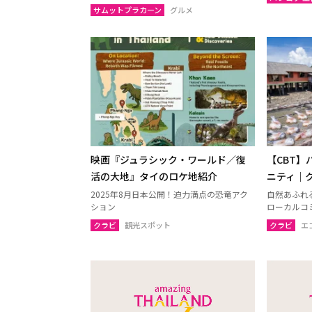
サムットプラカーン
グルメ
サコンナコーン
ナコー
ノーンブアランプー
ブンカ
ローイエット
マハー
ヤソートーン
シーサ
スリン
チャイ
南イサーン
映画『ジュラシック・ワールド／復
【CBT
パタヤ（チョンブリー）
トラー
活の大地』タイのロケ地紹介
ニティ｜
チャンタブリー
サケー
2025年8月日本公開！迫力満点の恐竜アク
自然あふれ
ション
ローカルコ
プラーチーンブリー
ナコー
クラビ
観光スポット
クラビ
エ
バンコク
サムッ
ナコーンパトム
カンチ