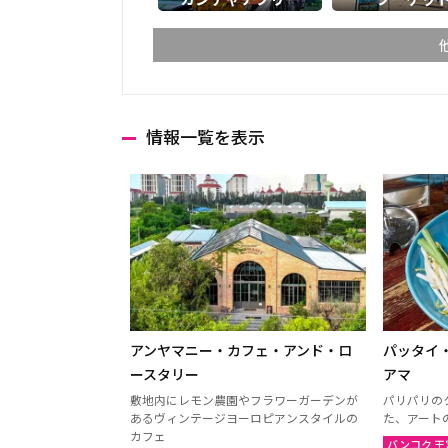
情報一覧を表示
チェンマイ
チェン
ランパーン
ランプ
ターク
カンペ
ナコーンサワン
ナーン
プレー
ペッチ
ウッタラディット
ウタイ
アンヤマニー・カフェ・アンド・ロ
パッタイ
ウドーンターニー
コーン
ースタリー
アマ
敷地内にレモン農園やフラワーガーデンが
パリパリの
ウボンラーチャターニー
カラシ
あるヴィンテージヨーロピアンスタイルの
た、アート
カフェ
（ウボン）
バンコク 王