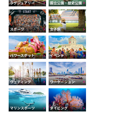
ラグジュアリー
国立公園・歴史公園
スポーツ
女子旅
パワースポット
イベント
ウェディング
ワーケーション
マリンスポーツ
ダイビング