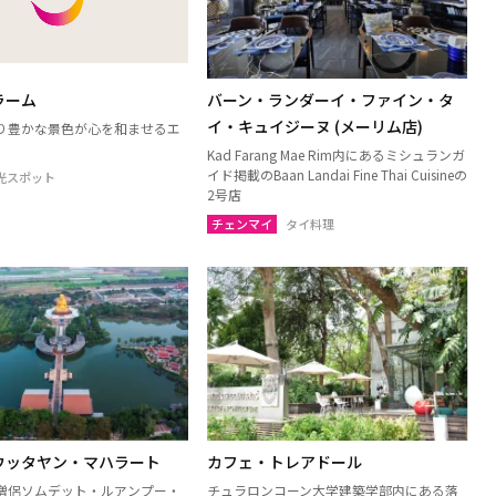
トーン
チャイナート
ブリー
パトゥムターニー
ュアップキリカン
ラーチャブリー
ラーム
バーン・ランダーイ・ファイン・タ
リー
シンブリー
イ・キュイジーヌ (メーリム店)
り豊かな景色が心を和ませるエ
Kad Farang Mae Rim内にあるミシュランガ
イド掲載のBaan Landai Fine Thai Cuisineの
光スポット
2号店
チェンマイ
タイ料理
島（スラーターニー）
クラビ
パンガー
ポーン
ナラーティワート
ーニー
パッタルン
ーン
ソンクラー
ウッタヤン・マハラート
カフェ・トレアドール
僧侶ソムデット・ルアンプー・
チュラロンコーン大学建築学部内にある落