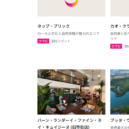
チャアム（ペッチャブリー）
アーン
ロッブリー
ノンタ
ペッチャブリー
プラチ
タップ・プリック
カオ・ク
サムットサーコーン
サラブ
ローカル文化と自然体験が魅力のエリア
自然美と彩
リア
スパンブリー
クラビ
観光スポット
クラビ
観
プーケット
サムイ
ランタ島（クラビ）
トラン
カオラック（パンガー）
チュン
ナコーンシータマラート
パッタ
ラノーン
サトゥ
スラーターニー
ヤラー
バーン・ランダーイ・ファイン・タ
プッタ・
イ・キュイジーヌ (旧市街店)
世界最大の