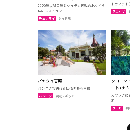
トゥアット
2020年以降毎年ミシュラン掲載の北タイ料
理のレストラン
アユタヤ
チェンマイ
タイ料理
パヤタイ宮殿
クローン
ート (ナ
バンコクで訪れる価値のある宮殿
カヤックに
バンコク
観光スポット
河
クラビ
観