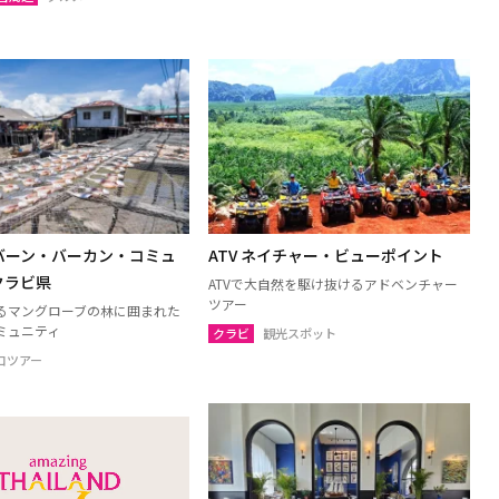
ンパノム
ノーンカーイ
ーン
ムックダーハーン
サーラカーム
ブリーラム
ケート
アムナートチャルーン
ヤプーム
北イサーン
】バーン・バーカン・コミュ
ATV ネイチャー・ビューポイント
ト
ラヨーン（サメット島）
クラビ県
ATVで大自然を駆け抜けるアドベンチャー
ツアー
オ
チャチューンサオ
るマングローブの林に囲まれた
ミュニティ
クラビ
観光スポット
ンナーヨック
サムットプラカーン
コツアー
トソンクラーム
アユタヤ
ャナブリー
ホアヒン（プラチュアッブキリカ
ン）