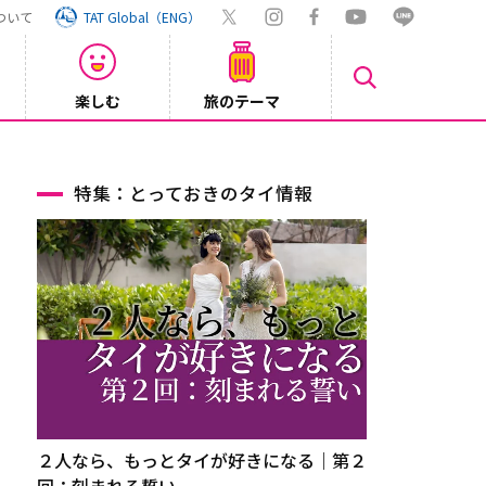
ついて
TAT Global（ENG）
楽しむ
旅のテーマ
Inst
2026/08/04
特集：とっておきのタイ情報
２人なら、もっとタイが好きになる｜第２
回：刻まれる誓い