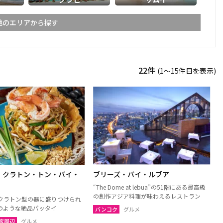
他のエリアから探す
ライ
メーホンソーン
22件
(1〜15件目を表示)
ーン
スコータイ
ーンペット
ピッサヌローク
パヤオ
ャブーン
ピチット
ターニー
・クラトン・トン・バイ・
ブリーズ・バイ・ルブア
ケーン
ナコーンラーチャシーマー
“The Dome at lebua”の51階にある最高級
（コラート）
の創作アジア料理が味わえるレストラン
クラトン型の器に盛りつけられ
ン
ルーイ
のような絶品パッタイ
バンコク
グルメ
宮周辺
グルメ