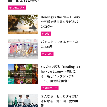
その他エリア
Healing is the New Luxury
～五感で感じるクラビ＆バ
ンコク～
クラビ
バンコクでできるアートな
こと5選
バンコク
5つのRで巡る「Healing is t
he New Luxury ～癒しこ
そ、新しいラグジュアリ
ー〜」第2弾を開催！
その他エリア
２人なら、もっとタイが好
きになる｜第１回：愛の風
景