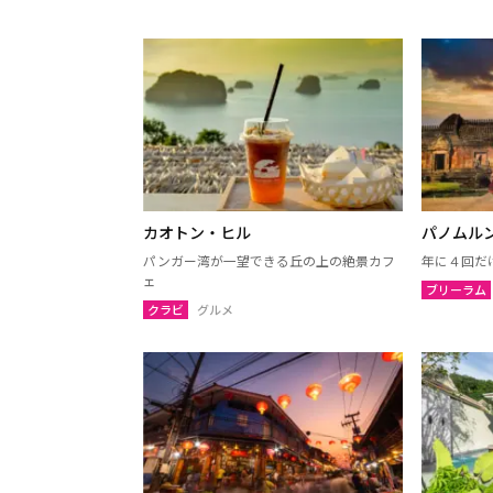
サコンナコーン
ナコー
ノーンブアランプー
ブンカ
ローイエット
マハー
ヤソートーン
シーサ
スリン
チャイ
南イサーン
カオトン・ヒル
パノムル
パンガー湾が一望できる丘の上の絶景カフ
年に４回だ
パタヤ（チョンブリー）
トラー
ェ
ブリーラム
チャンタブリー
サケー
クラビ
グルメ
プラーチーンブリー
ナコー
バンコク
サムッ
ナコーンパトム
カンチ