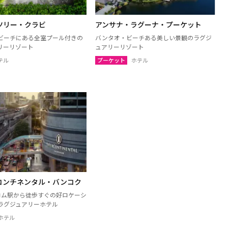
トーン
チャイナート
ツリー・クラビ
アンサナ・ラグーナ・プーケット
ブリー
パトゥムターニー
ビーチにある全室プール付きの
バンタオ・ビーチある美しい景観のラグジ
ュアップキリカン
ラーチャブリー
リーリゾート
ュアリーリゾート
リー
シンブリー
テル
プーケット
ホテル
島（スラーターニー）
クラビ
パンガー
ポーン
ナラーティワート
ーニー
パッタルン
ーン
ソンクラー
コンチネンタル・バンコク
トロム駅から徒歩すぐの好ロケーシ
ラグジュアリーホテル
ホテル