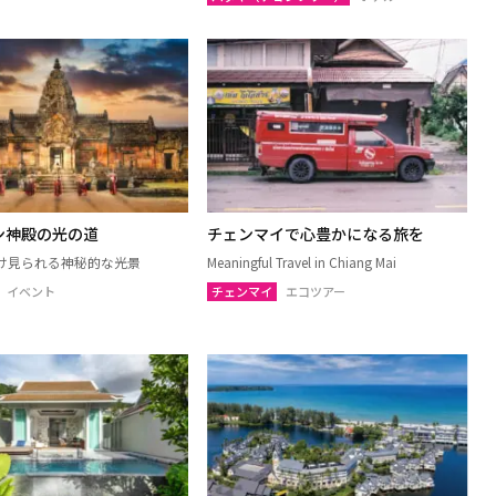
ンパノム
ノーンカーイ
ーン
ムックダーハーン
サーラカーム
ブリーラム
ケート
アムナートチャルーン
ヤプーム
北イサーン
ン神殿の光の道
チェンマイで心豊かになる旅を
け見られる神秘的な光景
Meaningful Travel in Chiang Mai
ト
ラヨーン（サメット島）
イベント
チェンマイ
エコツアー
オ
チャチューンサオ
ンナーヨック
サムットプラカーン
トソンクラーム
アユタヤ
ャナブリー
ホアヒン（プラチュアッブキリカ
ン）