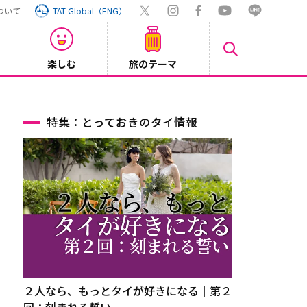
ついて
TAT Global（ENG）
楽しむ
旅のテーマ
Inst
2026/08/04
特集：とっておきのタイ情報
２人なら、もっとタイが好きになる｜第２
回：刻まれる誓い