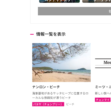
情報一覧を表示
チェンマイ
チェン
ランパーン
ランプ
ターク
カンペ
ナコーンサワン
ナーン
プレー
ペッチ
ウッタラディット
ウタイ
ナンロン・ビーチ
ミーツ・ニ
ウドーンターニー
コーン
海軍基地があるサッタヒープに位置するロ
新しい旅へ
ーカルな雰囲気が漂うビーチ
チェンマイ
ウボンラーチャターニー
カラシ
パタヤ（チョンブリー）
ビーチ
（ウボン）