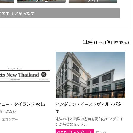
他のエリアから探す
ライ
メーホンソーン
11件
(1〜11件目を表示)
ーン
スコータイ
ーンペット
ピッサヌローク
パヤオ
ャブーン
ピチット
ターニー
ュー・タイランド Vol.3
マンダリン・イーストヴィル・パタ
ケーン
ナコーンラーチャシーマー
ヤ
のいざない
（コラート）
東洋の禅と西洋の古典を調和させたデザイ
エコツアー
ン
ルーイ
ンが特徴的なホテル
パタヤ（チョンブリー）
ホテル