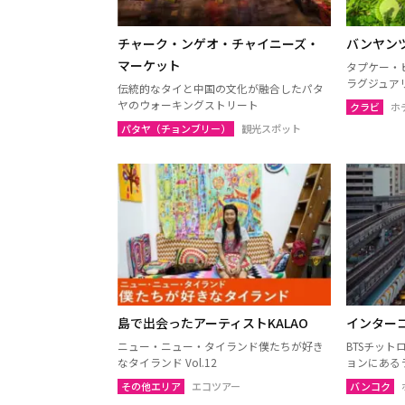
チャアム（ペッチャブリー）
アーン
チャーク・ンゲオ・チャイニーズ・
バンヤン
ロッブリー
ノンタ
マーケット
タプケー・
ペッチャブリー
プラチ
ラグジュア
伝統的なタイと中国の文化が融合したパタ
サムットサーコーン
サラブ
ヤのウォーキングストリート
クラビ
ホ
スパンブリー
パタヤ（チョンブリー）
観光スポット
プーケット
サムイ
ランタ島（クラビ）
トラン
カオラック（パンガー）
チュン
ナコーンシータマラート
パッタ
ラノーン
サトゥ
島で出会ったアーティストKALAO
インター
スラーターニー
ヤラー
ニュー・ニュー・タイランド僕たちが好き
BTSチッ
なタイランド Vol.12
ョンにある
その他エリア
エコツアー
バンコク