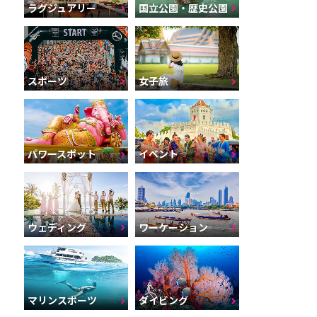
ラグジュアリー
国立公園・歴史公園
スポーツ
女子旅
パワースポット
イベント
ウェディング
ワーケーション
マリンスポーツ
ダイビング