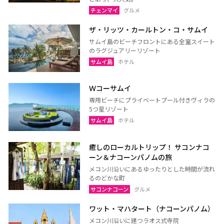
チェンマイ
グルメ
プーケット
サムイ島（スラーターニ
ザ・リッツ・カールトン・コ・サムイ
ー）
サムイ島のビーチフロントにある全室スイート
のラグジュアリーリゾート
クラビ
ランタ島（クラビ）
サムイ島
ホテル
トラン
パンガー
カオラック（パンガー）
チュンポーン
Ｗコーサムイ
専用ビーチにプライベートプール付きヴィラの
ナラーティワート
ナコーンシータマラート
5つ星リゾート
パッターニー
パッタルン
サムイ島
ホテル
ラノーン
サトゥーン
癒しのローカルトリップ！ サコンナコ
ソンクラー
スラーターニー
ーン＆ナコーンパノムの旅
ヤラー
メコン川沿いにあるゆったりとした時間が流れ
るのどかな町
サコンナコーン
グルメ
ワット・マハタート（ナコーンパノム）
メコン川沿いに建つラオス式寺院