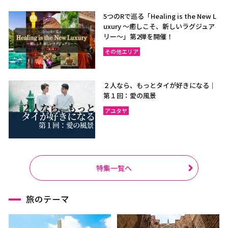
5つのRで巡る「Healing is the New L
uxury ～癒しこそ、新しいラグジュア
リー〜」第2弾を開催！
その他エリア
２人なら、もっとタイが好きになる｜
第１回：愛の風景
アユタヤ
特集一覧へ
旅のテーマ