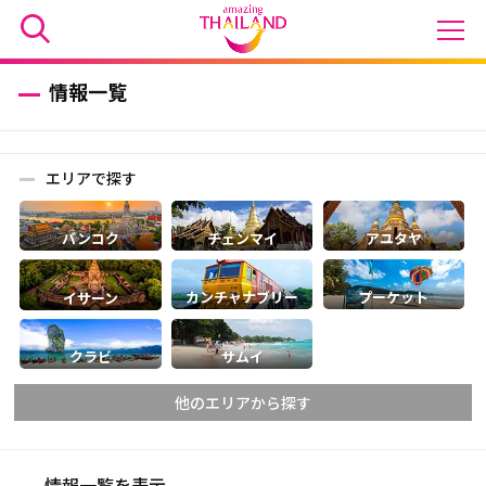
情報一覧
エリアで探す
バンコク
チェンマイ
アユタヤ
カンチャナブリー
プーケット
イサーン
クラビ
サムイ
他のエリアから探す
情報一覧を表示