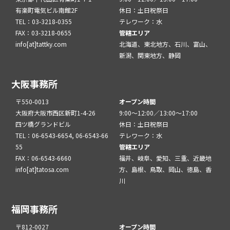
有楽町電気ビル南館2F
休日：土日祝祭日
TEL：03-3218-0355
テレワーク：水
FAX：03-3218-0655
管轄エリア
info[at]tattky.com
北海道、東北地方、石川、富山、
新潟、関東地方、静岡
大阪事務所
〒550-0013
オープン時間
大阪府大阪市西区新町1-4-26
9:00～12:00／13:00～17:00
四ツ橋グランドビル
休日：土日祝祭日
TEL：06-6543-6654, 06-6543-66
テレワーク：水
55
管轄エリア
FAX：06-6543-6660
福井、岐阜、愛知、三重、近畿地
info[at]tatosa.com
方、島根、鳥取、岡山、徳島、香
川
福岡事務所
〒812-0027
オープン時間