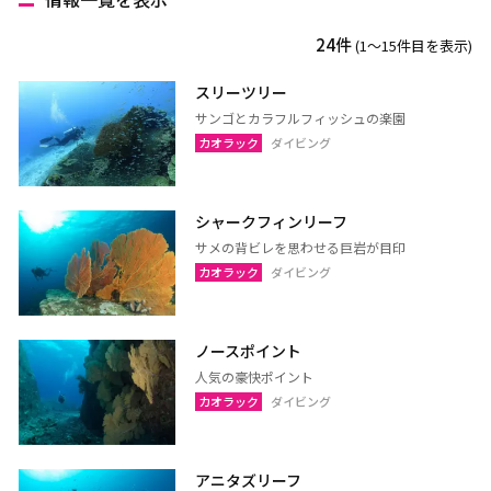
チェンマイ
チェンライ
24件
(1〜15件目を表示)
メーホンソーン
ランパーン
ランプーン
スコータイ
スリーツリー
サンゴとカラフルフィッシュの楽園
ターク
カンペーンペット
カオラック
ダイビング
ピッサヌローク
ナコーンサワン
ナーン
パヤオ
シャークフィンリーフ
プレー
ペッチャブーン
サメの背ビレを思わせる巨岩が目印
ピチット
ウッタラディット
カオラック
ダイビング
ウタイターニー
ノースポイント
人気の豪快ポイント
ウドーンターニー
コーンケーン
カオラック
ダイビング
ナコーンラーチャシーマー
ウボンラーチャターニー
（コラート）
（ウボン）
アニタズリーフ
カラシン
ルーイ