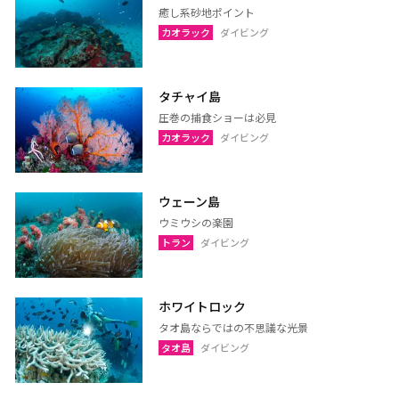
癒し系砂地ポイント
サコンナコーン
ナコーンパノム
カオラック
ダイビング
ノーンカーイ
ノーンブアランプー
ブンカーン
ムックダーハーン
タチャイ島
ローイエット
マハーサーラカーム
圧巻の捕食ショーは必見
ブリーラム
ヤソートーン
カオラック
ダイビング
シーサケート
アムナートチャルーン
スリン
チャイヤプーム
ウェーン島
北イサーン
南イサーン
ウミウシの楽園
トラン
ダイビング
パタヤ（チョンブリー）
トラート
ホワイトロック
ラヨーン（サメット島）
チャンタブリー
タオ島ならではの不思議な光景
タオ島
ダイビング
サケーオ
チャチューンサオ
プラーチーンブリー
ナコーンナーヨック