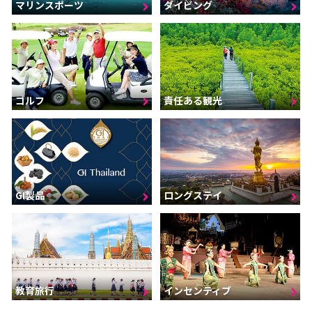
マリンスポーツ
ダイビング
ゴルフ
責任ある観光
GI製品
ロングステイ
インセンティブ
教育旅行