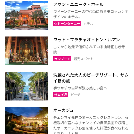
サムットプラカーン
アマン・ユニーク・ホテル
ウドーンターニーの中心街にあるモロッカンデ
ザインのホテル。
ウドーンターニー
ホテル
バンコク
サムットソンクラーム
アユタヤ
ナコーンパトム
ワット・プラチャオ・トン・ルアン
カンチャナブリー
ホアヒン（プラチュアッブ
古くから地元で信仰されている由緒正しき寺
院
キリカン）
ランプーン
観光スポット
チャアム（ペッチャブリ
アーントーン
ー）
洗練された大人のビーチリゾート、サム
チャイナート
ロッブリー
イ島の旅
手つかずの自然が残る美しい島へ
ノンタブリー
パトゥムターニー
サムイ島
ビーチ
ペッチャブリー
プラチュアップキリカン
ラーチャブリー
サムットサーコーン
オーカジュ
サラブリー
シンブリー
チェンマイ発祥のオーガニックレストラン。有
機栽培が盛んなチェンマイの自家農園で収穫し
スパンブリー
たオーガニック野菜を使った料理が食べられる
とあり、大人気。