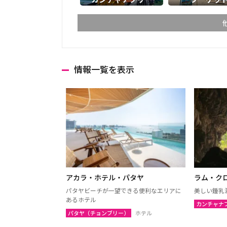
情報一覧を表示
チェンマイ
チェン
ランパーン
ランプ
ターク
カンペ
ナコーンサワン
ナーン
プレー
ペッチ
ウッタラディット
ウタイ
アカラ・ホテル・パタヤ
ラム・ク
ウドーンターニー
コーン
パタヤビーチが一望できる便利なエリアに
美しい鍾乳
あるホテル
カンチャナ
ウボンラーチャターニー
カラシ
パタヤ（チョンブリー）
ホテル
（ウボン）