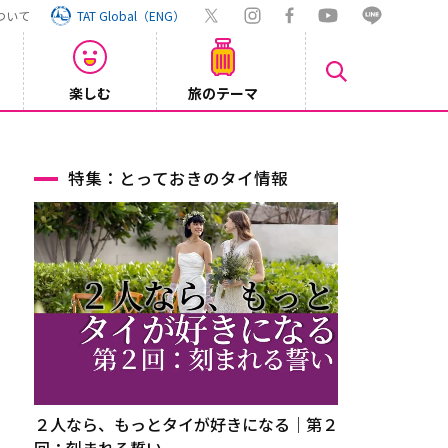
ついて
TAT Global（ENG）
楽しむ
旅のテーマ
Inst
2026/08/04
特集：とっておきのタイ情報
２人なら、もっとタイが好きになる｜第２
回：刻まれる誓い