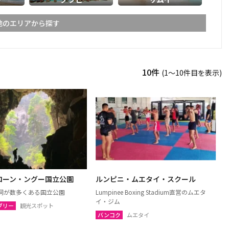
他のエリアから探す
ライ
メーホンソーン
10件
(1〜10件目を表示)
ーン
スコータイ
ーンペット
ピッサヌローク
パヤオ
ャブーン
ピチット
ターニー
ローン・ングー国立公園
ルンピニ・ムエタイ・スクール
ケーン
ナコーンラーチャシーマー
洞が数多くある国立公園
Lumpinee Boxing Stadium直営のムエタ
（コラート）
イ・ジム
ブリー
観光スポット
ン
ルーイ
バンコク
ムエタイ