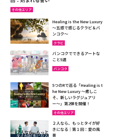
その他エリア
Healing is the New Luxury
～五感で感じるクラビ＆バ
ンコク～
クラビ
バンコクでできるアートな
こと5選
バンコク
5つのRで巡る「Healing is t
he New Luxury ～癒しこ
そ、新しいラグジュアリ
ー〜」第2弾を開催！
その他エリア
２人なら、もっとタイが好
きになる｜第１回：愛の風
景