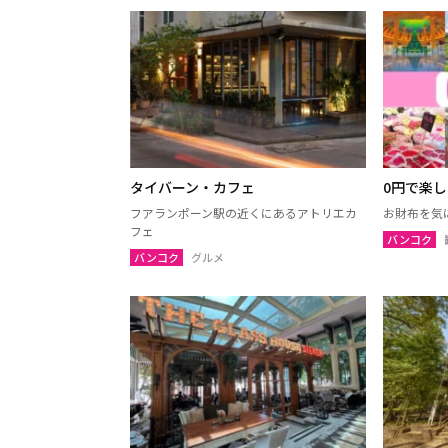
サコンナコーン
ナコー
ノーンブアランプー
ブンカ
ローイエット
マハー
ヤソートーン
シーサ
スリン
チャイ
南イサーン
タイバーン・カフェ
0円で楽
フアランポーン駅の近くにあるアトリエカ
お財布を気
フェ
バンコク
パタヤ（チョンブリー）
トラー
バンコク
グルメ
チャンタブリー
サケー
プラーチーンブリー
ナコー
バンコク
サムッ
ナコーンパトム
カンチ