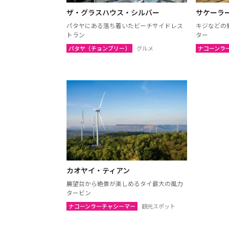
チャアム（ペッチャブリー）
アーン
ザ・グラスハウス・シルバー
サケーラ
ロッブリー
ノンタ
パタヤにある落ち着いたビーチサイドレス
キジなどの
トラン
ター
ペッチャブリー
プラチ
パタヤ（チョンブリー）
グルメ
ナコーンラ
サムットサーコーン
サラブ
スパンブリー
プーケット
サムイ
ランタ島（クラビ）
トラン
カオラック（パンガー）
チュン
ナコーンシータマラート
パッタ
カオヤイ・ティアン
ラノーン
サトゥ
展望台から絶景が楽しめるタイ最大の風力
スラーターニー
ヤラー
タービン
ナコーンラーチャシーマー
観光スポット