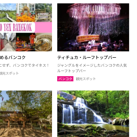
ンパノム
ノーンカーイ
ーン
ムックダーハーン
サーラカーム
ブリーラム
ケート
アムナートチャルーン
ヤプーム
北イサーン
しめるバンコク
ティチュカ・ルーフトップバー
にせず、バンコクでタイネス！
ジャングルをイメージしたバンコクの人気
ルーフトップバー
観光スポット
ト
ラヨーン（サメット島）
バンコク
観光スポット
オ
チャチューンサオ
ンナーヨック
サムットプラカーン
トソンクラーム
アユタヤ
ャナブリー
ホアヒン（プラチュアッブキリカ
ン）