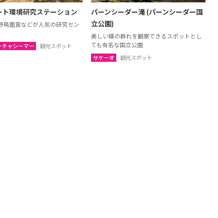
トーン
チャイナート
ート環境研究ステーション
パーンシーダー滝 (パーンシーダー国
立公園)
ブリー
パトゥムターニー
野鳥鑑賞などが人気の研究セン
美しい蝶の群れを観察できるスポットとし
ュアップキリカン
ラーチャブリー
ても有名な国立公園
ーチャシーマー
観光スポット
リー
シンブリー
サケーオ
観光スポット
島（スラーターニー）
クラビ
パンガー
ポーン
ナラーティワート
ーニー
パッタルン
ーン
ソンクラー