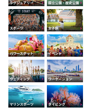
ラグジュアリー
国立公園・歴史公園
スポーツ
女子旅
パワースポット
イベント
ウェディング
ワーケーション
マリンスポーツ
ダイビング