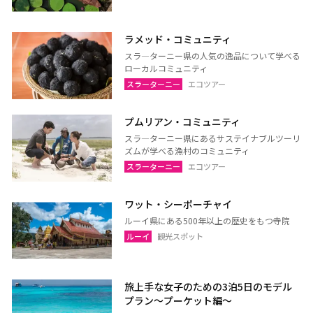
ラメッド・コミュニティ
プーケット
サムイ島（スラーターニ
ー）
スラ―ターニー県の人気の逸品について学べる
ローカルコミュニティ
クラビ
ランタ島（クラビ）
スラーターニー
エコツアー
トラン
パンガー
プムリアン・コミュニティ
カオラック（パンガー）
チュンポーン
スラ―ターニー県にあるサステイナブルツーリ
ナラーティワート
ナコーンシータマラート
ズムが学べる漁村のコミュニティ
スラーターニー
エコツアー
パッターニー
パッタルン
ラノーン
サトゥーン
ワット・シーポーチャイ
ソンクラー
スラーターニー
ルーイ県にある500年以上の歴史をもつ寺院
ヤラー
ルーイ
観光スポット
旅上手な女子のための3泊5日のモデル
プラン〜プーケット編〜