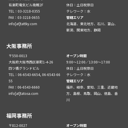
有楽町電気ビル南館2F
休日：土日祝祭日
TEL：03-3218-0355
テレワーク：水
FAX：03-3218-0655
管轄エリア
info[at]tattky.com
北海道、東北地方、石川、富山、
新潟、関東地方、静岡
大阪事務所
〒550-0013
オープン時間
大阪府大阪市西区新町1-4-26
9:00～12:00／13:00～17:00
四ツ橋グランドビル
休日：土日祝祭日
TEL：06-6543-6654, 06-6543-66
テレワーク：水
55
管轄エリア
FAX：06-6543-6660
福井、岐阜、愛知、三重、近畿地
info[at]tatosa.com
方、島根、鳥取、岡山、徳島、香
川
福岡事務所
〒812-0027
オープン時間