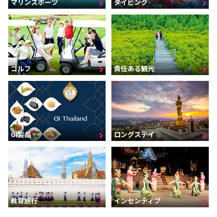
マリンスポーツ
ダイビング
ゴルフ
責任ある観光
GI製品
ロングステイ
インセンティブ
教育旅行