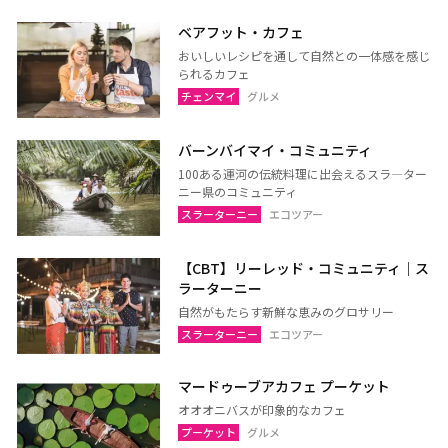
サムットプラカーン
ベアフット・カフェ
おいしいレシピを通して自然との一体感を感じ
られるカフェ
バンコク
サムットソンクラーム
チェンマイ
グルメ
アユタヤ
ナコーンパトム
バーンバイマイ・コミュニティ
カンチャナブリー
ホアヒン（プラチュアッブ
100ある運河の伝統料理に出会えるスラ―ター
キリカン）
ニー県のコミュニティ
チャアム（ペッチャブリ
アーントーン
スラーターニー
エコツアー
ー）
チャイナート
ロッブリー
【CBT】リーレッド・コミュニティ｜ス
ラーターニー
ノンタブリー
パトゥムターニー
自然がもたらす新鮮な恵みのグロサリー
ペッチャブリー
プラチュアップキリカン
スラーターニー
エコツアー
ラーチャブリー
サムットサーコーン
マードゥーブアカフェ プーケット
サラブリー
シンブリー
オオオニバスが印象的なカフェ
スパンブリー
プーケット
グルメ