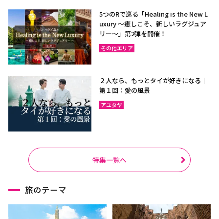
5つのRで巡る「Healing is the New L
uxury ～癒しこそ、新しいラグジュア
リー〜」第2弾を開催！
その他エリア
２人なら、もっとタイが好きになる｜
第１回：愛の風景
アユタヤ
特集一覧へ
旅のテーマ