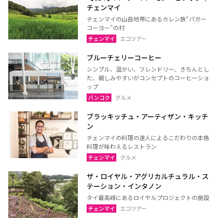
チェンマイ
サコンナコーン
ナコーンパノム
チェンマイの山岳地帯にあるカレン族“パガー
ノーンカーイ
ノーンブアランプー
コーヨー”の村
チェンマイ
エコツアー
ブンカーン
ムックダーハーン
ブルーチェリーコーヒー
ローイエット
マハーサーラカーム
シンプル、温かい、フレンドリー、きちんとし
ブリーラム
ヤソートーン
た、親しみやすいがコンセプトのコーヒーショ
ップ
シーサケート
アムナートチャルーン
バンコク
グルメ
スリン
チャイヤプーム
ブラッキッチュ・アーティザン・キッチ
北イサーン
南イサーン
ン
チェンマイの料理の達人によるこだわりの本格
料理が味わえるレストラン
チェンマイ
グルメ
パタヤ（チョンブリー）
トラート
ラヨーン（サメット島）
チャンタブリー
ザ・ロイヤル・アグリカルチュラル・ス
テーション・インタノン
サケーオ
チャチューンサオ
タイ最高峰にあるロイヤルプロジェクトの施設
プラーチーンブリー
ナコーンナーヨック
チェンマイ
エコツアー