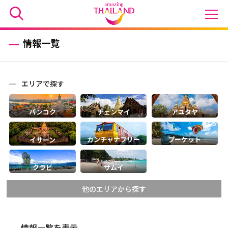
情報一覧
エリアで探す
バンコク
チェンマイ
アユタヤ
カンチャナブリー
プーケット
イサーン
クラビ
サムイ
他のエリアから探す
情報一覧を表示