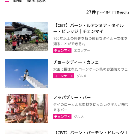
チェンマイ
チェンライ
27件
(1〜15件目を表示)
メーホンソーン
ランパーン
ランプーン
スコータイ
【CBT】バーン・ルアンヌア・タイル
ー・ビレッジ｜チェンマイ
ターク
カンペーンペット
700年以上の歴史を持つ稀有なタイルー文化を
ピッサヌローク
ナコーンサワン
知ることができる村
チェンマイ
エコツアー
ナーン
パヤオ
チョークディー・カフェ
プレー
ペッチャブーン
水田に囲まれたコーンケーン県のお洒落カフェ
ピチット
ウッタラディット
コーンケーン
グルメ
ウタイターニー
ノッパブリー・バー
タイのローカルな素材を使ったカクテルが味わ
ウドーンターニー
コーンケーン
えるバー
ナコーンラーチャシーマー
ウボンラーチャターニー
チェンマイ
グルメ
（コラート）
（ウボン）
カラシン
ルーイ
【CBT】バーン・パーモン・ビレッジ｜